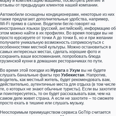
марку и комплектацию машины, посмотреть рейтинг и
отзывы от предыдущих клиентов нашей компании.
Автомобили оснащены кондиционерами, некоторые из них
также предлагают дополнительные удобства, например,
Wi-Fi прямо в салоне. Водители бегло говорят на
иностранных языках (русский, английский), информацию об
этом можно найти в их профилях. Во время поездки вы не
просто курсируете от точки А до точки Б, но и при желании
получаете уникальную возможность соприкоснуться с
особенностями местной культуры. Можно остановиться в
самых интересных местах, сделать хорошие фото и
сохранить ваши воспоминания, попробовать блюда
грузинской кухни в домашних ресторанчиках по пути.
Во время этой поездки из
Нурата
в
Ухум
вы не будете
слушать банальные факты про
Узбекистан
. Напротив,
водитель, как местный житель, будет рекомендовать вам,
действительно, аутентичные места для отдыха (в том числе
те, о которых не знают обычные туристы). Если вы захотите
и поинтересуетесь, то он будет рассказывать вам, чем на
самом деле живет страна. А если не захотите – то сможете
просто ехать в тишине или слушать музыку.
Неоспоримым преимуществом сервиса GoTrip считается