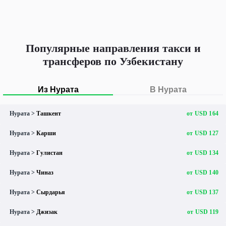
Популярные направления такси и
трансферов по Узбекистану
Из Нурата
В Нурата
Нурата >
Ташкент
от USD 164
Нурата >
Карши
от USD 127
Нурата >
Гулистан
от USD 134
Нурата >
Чиназ
от USD 140
Нурата >
Сырдарья
от USD 137
Нурата >
Джизак
от USD 119